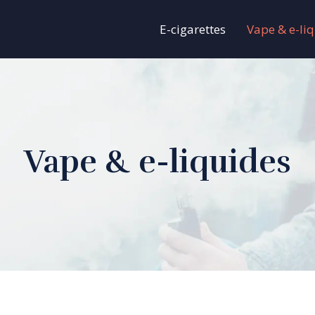
E-cigarettes
Vape & e-li
Vape & e-liquides